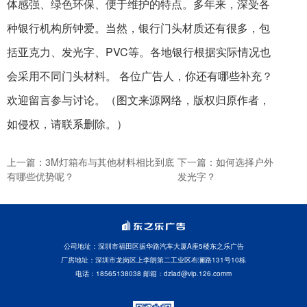
体感强、绿色环保、便于维护的特点。多年来，深受各
种银行机构所钟爱。当然，银行门头材质还有很多，包
括亚克力、发光字、PVC等。各地银行根据实际情况也
会采用不同门头材料。 各位广告人，你还有哪些补充？
欢迎留言参与讨论。（图文来源网络，版权归原作者，
如侵权，请联系删除。）
上一篇：3M灯箱布与其他材料相比到底
下一篇：如何选择户外
有哪些优势呢？
发光字？
公司地址：深圳市福田区振华路汽车大厦A座5楼东之乐广告
厂房地址：深圳市龙岗区上李朗第二工业区布澜路131号10栋
电话：18565138038 邮箱：dzlad@vip.126.comm