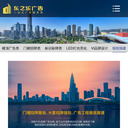
楼顶广告类
门楣招牌类
标识标牌类
LED灯光亮化
VI品牌设计
报批报建